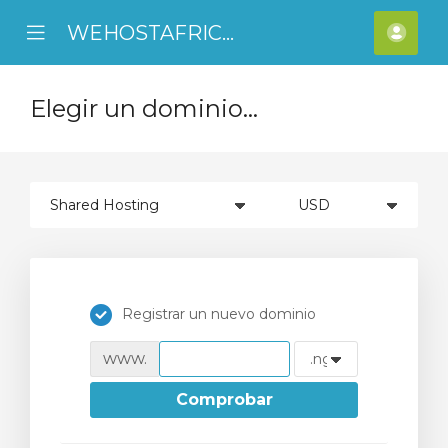
WEHOSTAFRICA
se
Mobile
Cuen
ile
Menu
nu
Elegir un dominio...
Registrar un nuevo dominio
www.
Comprobar