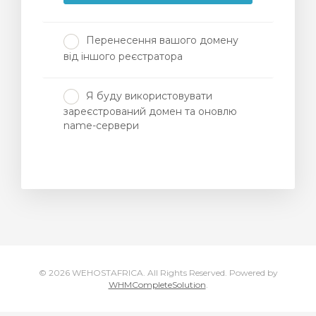
Перенесення вашого домену
від іншого реєстратора
янути
Я буду використовувати
зареєстрований домен та оновлю
name-сервери
© 2026 WEHOSTAFRICA. All Rights Reserved.
Powered by
WHMCompleteSolution
.