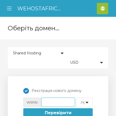
WEHOSTAFRICA
se
Mobile
Акка
ile
Menu
nu
Оберіть домен...
Реєстрація нового домену
www.
Перевірити