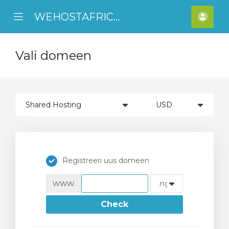
WEHOSTAFRICA
se
Mobile
Kont
ile
Menu
nu
Vali domeen
Registreeri uus domeen
www.
Check