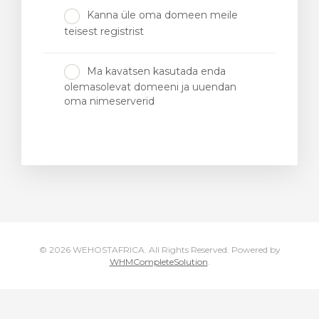
Kanna üle oma domeen meile
teisest registrist
Ma kavatsen kasutada enda
olemasolevat domeeni ja uuendan
vi
oma nimeserverid
© 2026 WEHOSTAFRICA. All Rights Reserved.
Powered by
WHMCompleteSolution
.