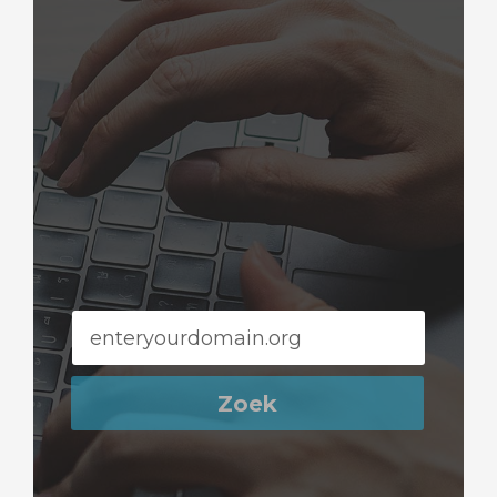
wagen
n
Zoek