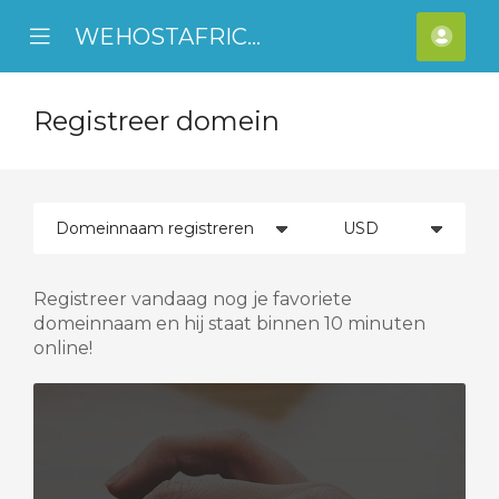
WEHOSTAFRICA
se
Mobile
Acco
ile
Menu
nu
Registreer domein
Registreer vandaag nog je favoriete
domeinnaam en hij staat binnen 10 minuten
online!