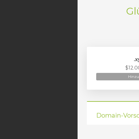
Gl
.x
$12.
Hinzu
Domain-Vorsc