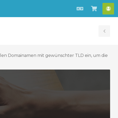
Deutsch
Warenko
Ko
ansehen
Tog
Sid
ollen Domainamen mit gewünschter TLD ein, um die