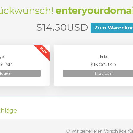
ückwunsch!
enteryourdomai
$14.50USD
Zum Warenkor
HOT
yz
.biz
00USD
$15.00USD
fügen
Hinzufügen
hläge
Wir generieren Vorschläge für