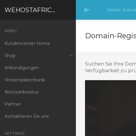
WEHOSTAFRICA
FRIDAY, AUGUST
Minimize
Menu
MENU
Domain-Regis
Kundencenter Home
Shop
Suchen Sie Ihre Dom
Ankündigungen
Browse Products
Verfügbarkeit zu pr
Services
Wissensdatenbank
Shared Hosting
Netzwerkstatus
Reseller Hosting
Partner
Virtual Server
Kontaktieren Sie uns
Free hosting
SETTINGS
Security